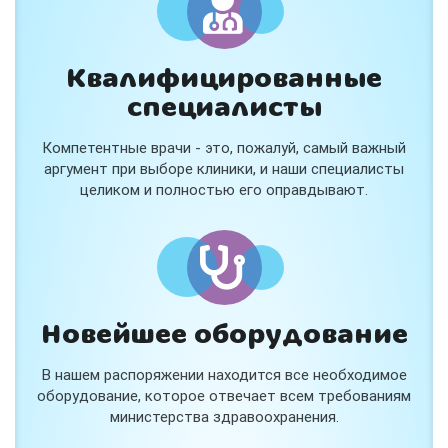
Квалифицированные
специалисты
Консультация ортопеда +
тейпирование за 1 приём
Компетентные врачи - это, пожалуй, самый важный
Вас или вашего ребёнка беспокоят:
аргумент при выборе клиники, и наши специалисты
- боли в спине, шее, коленях или ногах?
целиком и полностью его оправдывают.
- дискомфорт после спорта и нагрузок?
- последствия травм, растяжений или ушибов?
- сутулость, неправильная осанка?
В «Медлэнд» принимает известный ортопед-
травматолог Шехмаметьев Али Зарефуллович
В прием входит:
✔️ Осмотр и консультация врача
✔️ Рекомендации по вашей ситуации
Новейшее оборудование
✔️
Тейпирование
Подходит детям и взрослым, в том числе
В нашем распоряжении находится все необходимое
спортсменам и беременным женщинам.
оборудование, которое отвечает всем требованиям
министерства здравоохранения.
Специальная цена — 3000 ₽.
Жмите "Хочу" и мы свяжемся с Вами по телефону