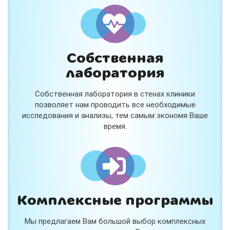
и расскажем подробнее!
Хочу
Собственная
Нет, спасибо
лаборатория
Я согласен на обработку
персональных данных
Собственная лаборатория в стенах клиники
Работает на
Стримвуд
позволяет нам проводить все необходимые
исследования и анализы, тем самым экономя Ваше
время.
Комплексные программы
Мы предлагаем Вам большой выбор комплексных