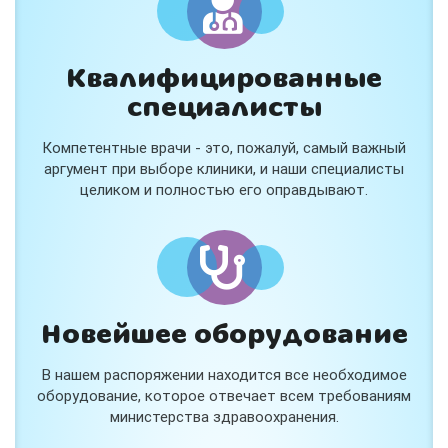
Квалифицированные
специалисты
Консультация ортопеда +
тейпирование за 1 приём
Компетентные врачи - это, пожалуй, самый важный
Вас или вашего ребёнка беспокоят:
аргумент при выборе клиники, и наши специалисты
- боли в спине, шее, коленях или ногах?
целиком и полностью его оправдывают.
- дискомфорт после спорта и нагрузок?
- последствия травм, растяжений или ушибов?
- сутулость, неправильная осанка?
В «Медлэнд» принимает известный ортопед-
травматолог Шехмаметьев Али Зарефуллович
В прием входит:
✔️ Осмотр и консультация врача
✔️ Рекомендации по вашей ситуации
Новейшее оборудование
✔️
Тейпирование
Подходит детям и взрослым, в том числе
В нашем распоряжении находится все необходимое
спортсменам и беременным женщинам.
оборудование, которое отвечает всем требованиям
министерства здравоохранения.
Специальная цена — 3000 ₽.
Жмите "Хочу" и мы свяжемся с Вами по телефону