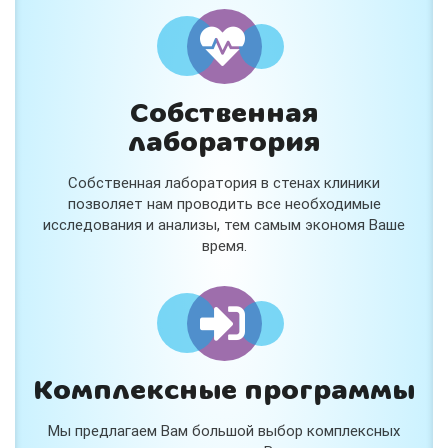
и расскажем подробнее!
Хочу
Собственная
Нет, спасибо
лаборатория
Я согласен на обработку
персональных данных
Собственная лаборатория в стенах клиники
Работает на
Стримвуд
позволяет нам проводить все необходимые
исследования и анализы, тем самым экономя Ваше
время.
Комплексные программы
Мы предлагаем Вам большой выбор комплексных