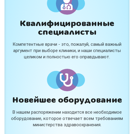
Квалифицированные
специалисты
Консультация ортопеда +
тейпирование за 1 приём
Компетентные врачи - это, пожалуй, самый важный
Вас или вашего ребёнка беспокоят:
аргумент при выборе клиники, и наши специалисты
- боли в спине, шее, коленях или ногах?
целиком и полностью его оправдывают.
- дискомфорт после спорта и нагрузок?
- последствия травм, растяжений или ушибов?
- сутулость, неправильная осанка?
В «Медлэнд» принимает известный ортопед-
травматолог Шехмаметьев Али Зарефуллович
В прием входит:
✔️ Осмотр и консультация врача
✔️ Рекомендации по вашей ситуации
Новейшее оборудование
✔️
Тейпирование
Подходит детям и взрослым, в том числе
В нашем распоряжении находится все необходимое
спортсменам и беременным женщинам.
оборудование, которое отвечает всем требованиям
министерства здравоохранения.
Специальная цена — 3000 ₽.
Жмите "Хочу" и мы свяжемся с Вами по телефону