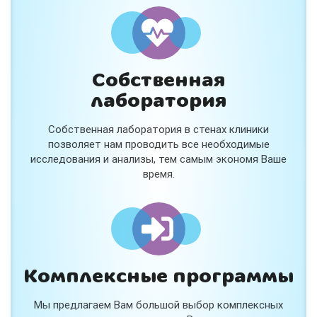
и расскажем подробнее!
Хочу
Собственная
Нет, спасибо
лаборатория
Я согласен на обработку
персональных данных
Собственная лаборатория в стенах клиники
Работает на
Стримвуд
позволяет нам проводить все необходимые
исследования и анализы, тем самым экономя Ваше
время.
Комплексные программы
Мы предлагаем Вам большой выбор комплексных