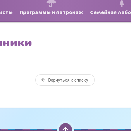
исты
Программы и патронаж
Семейная лаб
иники
Вернуться к списку