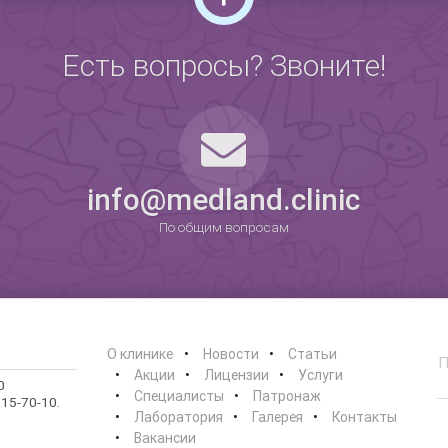
Есть вопросы? Звоните!
0
info@medland.clinic
По общим вопросам
О клинике
Новости
Статьи
Акции
Лицензии
Услуги
0
Специалисты
Патронаж
15-70-10.
Лаборатория
Галерея
Контакты
Вакансии