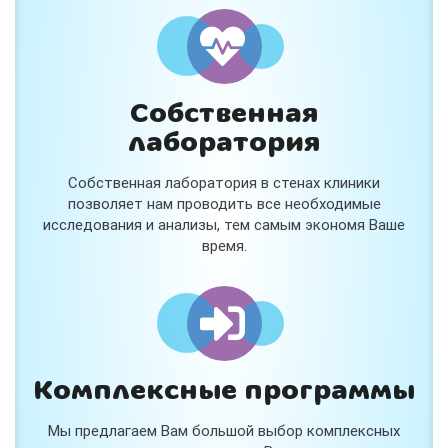
и расскажем подробнее!
Хочу
Собственная
Нет, спасибо
лаборатория
Я согласен на обработку
персональных данных
Собственная лаборатория в стенах клиники
Работает на
Стримвуд
позволяет нам проводить все необходимые
исследования и анализы, тем самым экономя Ваше
время.
Комплексные программы
Мы предлагаем Вам большой выбор комплексных