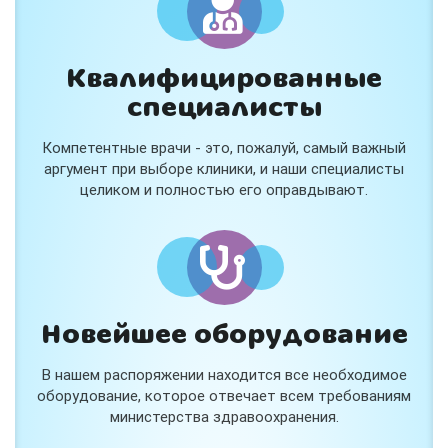
Квалифицированные
специалисты
Консультация ортопеда +
тейпирование за 1 приём
Компетентные врачи - это, пожалуй, самый важный
Вас или вашего ребёнка беспокоят:
аргумент при выборе клиники, и наши специалисты
- боли в спине, шее, коленях или ногах?
целиком и полностью его оправдывают.
- дискомфорт после спорта и нагрузок?
- последствия травм, растяжений или ушибов?
- сутулость, неправильная осанка?
В «Медлэнд» принимает известный ортопед-
травматолог Шехмаметьев Али Зарефуллович
В прием входит:
✔️ Осмотр и консультация врача
✔️ Рекомендации по вашей ситуации
Новейшее оборудование
✔️
Тейпирование
Подходит детям и взрослым, в том числе
В нашем распоряжении находится все необходимое
спортсменам и беременным женщинам.
оборудование, которое отвечает всем требованиям
министерства здравоохранения.
Специальная цена — 3000 ₽.
Жмите "Хочу" и мы свяжемся с Вами по телефону