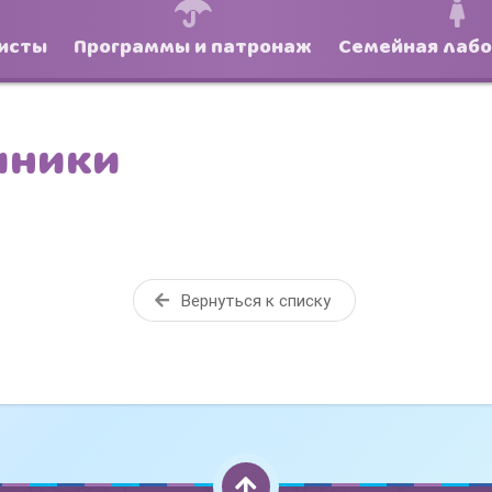
исты
Программы и патронаж
Семейная лаб
иники
Вернуться к списку