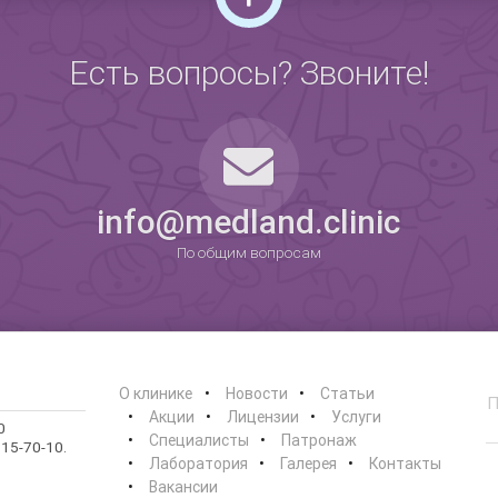
Есть вопросы? Звоните!
0
info@medland.clinic
По общим вопросам
О клинике
Новости
Статьи
Акции
Лицензии
Услуги
0
Специалисты
Патронаж
15-70-10.
Лаборатория
Галерея
Контакты
Вакансии