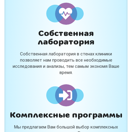
и расскажем подробнее!
Хочу
Собственная
Нет, спасибо
лаборатория
Я согласен на обработку
персональных данных
Собственная лаборатория в стенах клиники
Работает на
Стримвуд
позволяет нам проводить все необходимые
исследования и анализы, тем самым экономя Ваше
время.
Комплексные программы
Мы предлагаем Вам большой выбор комплексных