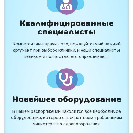
Квалифицированные
специалисты
Консультация ортопеда +
тейпирование за 1 приём
Компетентные врачи - это, пожалуй, самый важный
Вас или вашего ребёнка беспокоят:
аргумент при выборе клиники, и наши специалисты
- боли в спине, шее, коленях или ногах?
целиком и полностью его оправдывают.
- дискомфорт после спорта и нагрузок?
- последствия травм, растяжений или ушибов?
- сутулость, неправильная осанка?
В «Медлэнд» принимает известный ортопед-
травматолог Шехмаметьев Али Зарефуллович
В прием входит:
✔️ Осмотр и консультация врача
✔️ Рекомендации по вашей ситуации
Новейшее оборудование
✔️
Тейпирование
Подходит детям и взрослым, в том числе
В нашем распоряжении находится все необходимое
спортсменам и беременным женщинам.
оборудование, которое отвечает всем требованиям
министерства здравоохранения.
Специальная цена — 3000 ₽.
Жмите "Хочу" и мы свяжемся с Вами по телефону