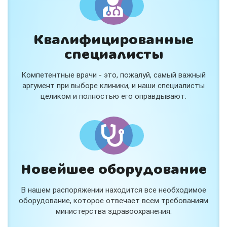
Квалифицированные
специалисты
Консультация ортопеда +
тейпирование за 1 приём
Компетентные врачи - это, пожалуй, самый важный
Вас или вашего ребёнка беспокоят:
аргумент при выборе клиники, и наши специалисты
- боли в спине, шее, коленях или ногах?
целиком и полностью его оправдывают.
- дискомфорт после спорта и нагрузок?
- последствия травм, растяжений или ушибов?
- сутулость, неправильная осанка?
В «Медлэнд» принимает известный ортопед-
травматолог Шехмаметьев Али Зарефуллович
В прием входит:
✔️ Осмотр и консультация врача
✔️ Рекомендации по вашей ситуации
Новейшее оборудование
✔️
Тейпирование
Подходит детям и взрослым, в том числе
В нашем распоряжении находится все необходимое
спортсменам и беременным женщинам.
оборудование, которое отвечает всем требованиям
министерства здравоохранения.
Специальная цена — 3000 ₽.
Жмите "Хочу" и мы свяжемся с Вами по телефону