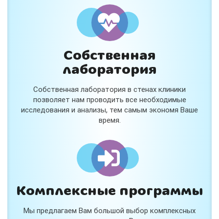
и расскажем подробнее!
Хочу
Собственная
Нет, спасибо
лаборатория
Я согласен на обработку
персональных данных
Собственная лаборатория в стенах клиники
Работает на
Стримвуд
позволяет нам проводить все необходимые
исследования и анализы, тем самым экономя Ваше
время.
Комплексные программы
Мы предлагаем Вам большой выбор комплексных