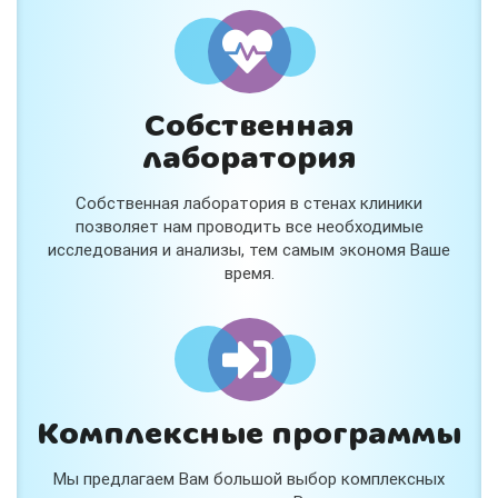
и расскажем подробнее!
Хочу
Собственная
Нет, спасибо
лаборатория
Я согласен на обработку
персональных данных
Собственная лаборатория в стенах клиники
Работает на
Стримвуд
позволяет нам проводить все необходимые
исследования и анализы, тем самым экономя Ваше
время.
Комплексные программы
Мы предлагаем Вам большой выбор комплексных