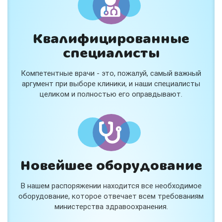
Квалифицированные
специалисты
Консультация ортопеда +
тейпирование за 1 приём
Компетентные врачи - это, пожалуй, самый важный
Вас или вашего ребёнка беспокоят:
аргумент при выборе клиники, и наши специалисты
- боли в спине, шее, коленях или ногах?
целиком и полностью его оправдывают.
- дискомфорт после спорта и нагрузок?
- последствия травм, растяжений или ушибов?
- сутулость, неправильная осанка?
В «Медлэнд» принимает известный ортопед-
травматолог Шехмаметьев Али Зарефуллович
В прием входит:
✔️ Осмотр и консультация врача
✔️ Рекомендации по вашей ситуации
Новейшее оборудование
✔️
Тейпирование
Подходит детям и взрослым, в том числе
В нашем распоряжении находится все необходимое
спортсменам и беременным женщинам.
оборудование, которое отвечает всем требованиям
министерства здравоохранения.
Специальная цена — 3000 ₽.
Жмите "Хочу" и мы свяжемся с Вами по телефону