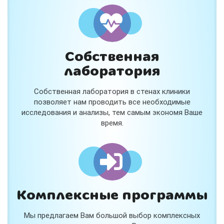
и расскажем подробнее!
Хочу
Собственная
Нет, спасибо
лаборатория
Я согласен на обработку
персональных данных
Собственная лаборатория в стенах клиники
Работает на
Стримвуд
позволяет нам проводить все необходимые
исследования и анализы, тем самым экономя Ваше
время.
Комплексные программы
Мы предлагаем Вам большой выбор комплексных