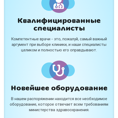
Квалифицированные
специалисты
Консультация ортопеда +
тейпирование за 1 приём
Компетентные врачи - это, пожалуй, самый важный
Вас или вашего ребёнка беспокоят:
аргумент при выборе клиники, и наши специалисты
- боли в спине, шее, коленях или ногах?
целиком и полностью его оправдывают.
- дискомфорт после спорта и нагрузок?
- последствия травм, растяжений или ушибов?
- сутулость, неправильная осанка?
В «Медлэнд» принимает известный ортопед-
травматолог Шехмаметьев Али Зарефуллович
В прием входит:
✔️ Осмотр и консультация врача
✔️ Рекомендации по вашей ситуации
Новейшее оборудование
✔️
Тейпирование
Подходит детям и взрослым, в том числе
В нашем распоряжении находится все необходимое
спортсменам и беременным женщинам.
оборудование, которое отвечает всем требованиям
министерства здравоохранения.
Специальная цена — 3000 ₽.
Жмите "Хочу" и мы свяжемся с Вами по телефону