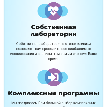
и расскажем подробнее!
Хочу
Собственная
Нет, спасибо
лаборатория
Я согласен на обработку
персональных данных
Собственная лаборатория в стенах клиники
Работает на
Стримвуд
позволяет нам проводить все необходимые
исследования и анализы, тем самым экономя Ваше
время.
Комплексные программы
Мы предлагаем Вам большой выбор комплексных