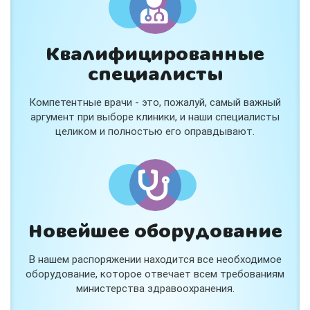
Квалифицированные
специалисты
Консультация ортопеда +
тейпирование за 1 приём
Компетентные врачи - это, пожалуй, самый важный
Вас или вашего ребёнка беспокоят:
аргумент при выборе клиники, и наши специалисты
- боли в спине, шее, коленях или ногах?
целиком и полностью его оправдывают.
- дискомфорт после спорта и нагрузок?
- последствия травм, растяжений или ушибов?
- сутулость, неправильная осанка?
В «Медлэнд» принимает известный ортопед-
травматолог Шехмаметьев Али Зарефуллович
В прием входит:
✔️ Осмотр и консультация врача
✔️ Рекомендации по вашей ситуации
Новейшее оборудование
✔️
Тейпирование
Подходит детям и взрослым, в том числе
В нашем распоряжении находится все необходимое
спортсменам и беременным женщинам.
оборудование, которое отвечает всем требованиям
министерства здравоохранения.
Специальная цена — 3000 ₽.
Жмите "Хочу" и мы свяжемся с Вами по телефону