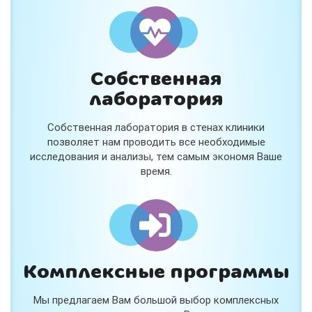
и расскажем подробнее!
Хочу
Собственная
Нет, спасибо
лаборатория
Я согласен на обработку
персональных данных
Собственная лаборатория в стенах клиники
Работает на
Стримвуд
позволяет нам проводить все необходимые
исследования и анализы, тем самым экономя Ваше
время.
Комплексные программы
Мы предлагаем Вам большой выбор комплексных