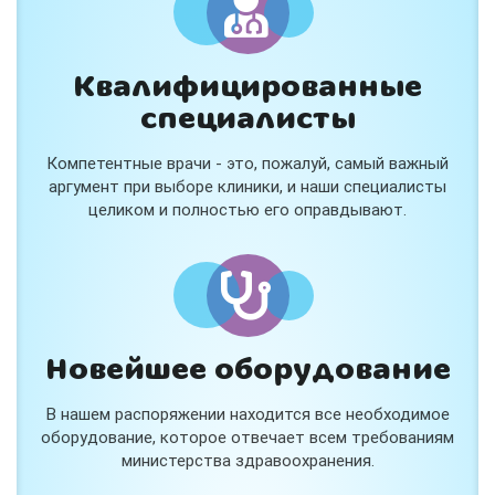
Квалифицированные
специалисты
Консультация ортопеда +
тейпирование за 1 приём
Компетентные врачи - это, пожалуй, самый важный
Вас или вашего ребёнка беспокоят:
аргумент при выборе клиники, и наши специалисты
- боли в спине, шее, коленях или ногах?
целиком и полностью его оправдывают.
- дискомфорт после спорта и нагрузок?
- последствия травм, растяжений или ушибов?
- сутулость, неправильная осанка?
В «Медлэнд» принимает известный ортопед-
травматолог Шехмаметьев Али Зарефуллович
В прием входит:
✔️ Осмотр и консультация врача
✔️ Рекомендации по вашей ситуации
Новейшее оборудование
✔️
Тейпирование
Подходит детям и взрослым, в том числе
В нашем распоряжении находится все необходимое
спортсменам и беременным женщинам.
оборудование, которое отвечает всем требованиям
министерства здравоохранения.
Специальная цена — 3000 ₽.
Жмите "Хочу" и мы свяжемся с Вами по телефону